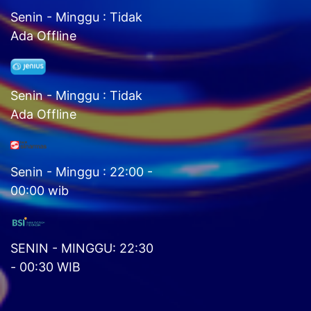
Senin - Minggu : Tidak
Ada Offline
Senin - Minggu : Tidak
Ada Offline
Senin - Minggu : 22:00 -
00:00 wib
SENIN - MINGGU: 22:30
- 00:30 WIB